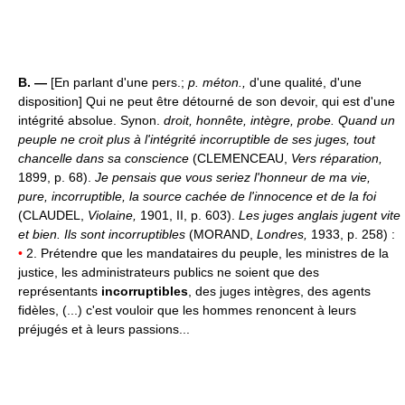
B. —
[En parlant d'une pers.;
p. méton.,
d'une qualité, d'une
disposition] Qui ne peut être détourné de son devoir, qui est d'une
intégrité absolue. Synon.
droit, honnête, intègre, probe.
Quand un
peuple ne croit plus à l'intégrité incorruptible de ses juges, tout
chancelle dans sa conscience
(CLEMENCEAU,
Vers réparation,
1899, p. 68).
Je pensais que vous seriez l'honneur de ma vie,
pure, incorruptible, la source cachée de l'innocence et de la foi
(CLAUDEL,
Violaine,
1901, II, p. 603).
Les juges anglais jugent vite
et bien. Ils sont incorruptibles
(MORAND,
Londres,
1933, p. 258) :
•
2. Prétendre que les mandataires du peuple, les ministres de la
justice, les administrateurs publics ne soient que des
représentants
incorruptibles
, des juges intègres, des agents
fidèles, (...) c'est vouloir que les hommes renoncent à leurs
préjugés et à leurs passions...