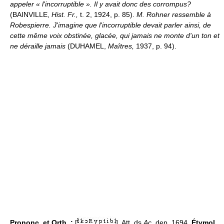
appeler « l'incorruptible ». Il y avait donc des corrompus?
(BAINVILLE,
Hist. Fr.,
t. 2, 1924, p. 85).
M. Rohner ressemble à
Robespierre. J'imagine que l'incorruptible devait parler ainsi, de
cette même voix obstinée, glacée, qui jamais ne monte d'un ton et
ne déraille jamais
(DUHAMEL,
Maîtres,
1937, p. 94).
Prononc. et Orth. :
[
]. Att. ds
Ac.
dep. 1694.
Étymol.