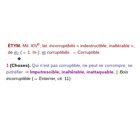
e
ÉTYM.
Mil. XIV
; lat.
incorruptibilis
« indestructible, inaltérable »,
de
in-
(→ 1. In-),
et
corruptibilis.
→ Corruptible.
❖
1
(Choses).
Qui n'est pas corruptible, ne peut se corrompre, se
putréfier.
⇒
Imputrescible, inaltérable, inattaquable.
||
Bois
incorruptible
(→ Enterrer, cit. 11).