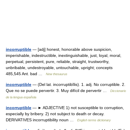
incorruptible
— [adj] honest, honorable above suspicion,
imperishable, indestructible, inextinguishable, just, loyal, moral,
perpetual, persistent, pure, reliable, straight, trustworthy,
unbribable, undestroyable, untouchable, upright; concepts
485,545 Ant. bad …
New thesaurus
incorruptible
— (Del lat. incorruptibĭlis). 1. adj. No corruptible. 2.
Que no se puede pervertir. 3. Muy difícil de pervertir …
Diccionario
de la lengua española
incorruptible
— ► ADJECTIVE 1) not susceptible to corruption,
especially by bribery. 2) not subject to death or decay.
DERIVATIVES incorruptibility noun …
English terms dictionary