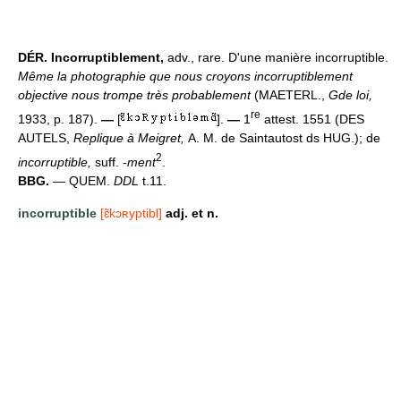
DÉR.
Incorruptiblement,
adv., rare. D'une manière incorruptible.
Même la photographie que nous croyons incorruptiblement
objective nous trompe très probablement
(MAETERL.,
Gde loi,
re
1933, p. 187).
—
[
].
—
1
attest. 1551 (DES
AUTELS,
Replique à Meigret,
A. M. de Saintautost ds HUG.); de
2
incorruptible,
suff.
-ment
.
BBG.
— QUEM.
DDL
t.11.
incorruptible
[ɛ̃kɔʀyptibl]
adj. et n.