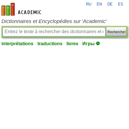
RU
EN
DE
ES
fr-academic.com
Dictionnaires et Encyclopédies sur 'Academic'
Recherche!
interprétations
traductions
livres
Игры ⚽