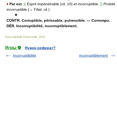
♦
Par ext.
||
Esprit impénétrable
(cit. 10)
et incorruptible.
||
Probité
incorruptible
(→ Filial, cit.).
❖
CONTR.
Corruptible, périssable, putrescible. — Corrompu.
DÉR.
Incorruptibilité, incorruptiblement.
Encyclopédie Universelle
.
2012
.
Игры ⚽
Нужен реферат?
incorruptibilité
incorruptiblement