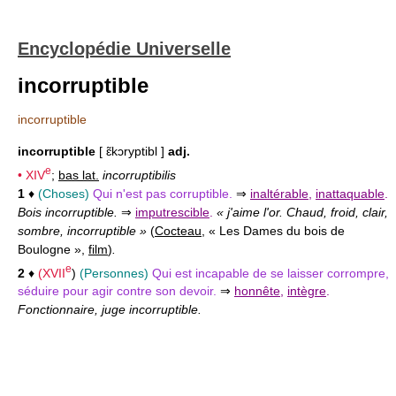
Encyclopédie Universelle
incorruptible
incorruptible
incorruptible
[ ɛ̃kɔryptibl ]
adj.
e
•
XIV
;
bas lat.
incorruptibilis
1
♦
(Choses)
Qui n'est pas corruptible.
⇒
inaltérable
,
inattaquable
.
Bois incorruptible.
⇒
imputrescible
.
« j'aime l'or. Chaud, froid, clair,
sombre, incorruptible »
(
Cocteau
, « Les Dames du bois de
Boulogne »,
film
)
.
e
2
♦
(
XVII
)
(Personnes)
Qui est incapable de se laisser corrompre,
séduire pour agir contre son devoir.
⇒
honnête
,
intègre
.
Fonctionnaire, juge incorruptible.