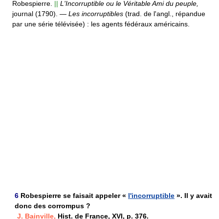
Robespierre.
||
L'Incorruptible ou le Véritable Ami du peuple,
journal (1790).
—
Les incorruptibles
(trad. de l'angl., répandue
par une série télévisée) :
les agents fédéraux américains.
6
Robespierre se faisait appeler «
l'incorruptible
». Il y avait
donc des corrompus ?
J. Bainville,
Hist. de France, XVI, p. 376.