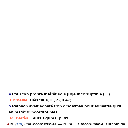
4
Pour ton propre intérêt sois juge incorruptible (…)
Corneille,
Héraclius, III, 2 (1647).
5
Reinach avait acheté trop d'hommes pour admettre qu'il
en restât d'incorruptibles.
M. Barrès,
Leurs figures, p. 89.
♦
N.
(
Un
, une incorruptible).
—
N. m.
||
L'Incorruptible,
surnom de