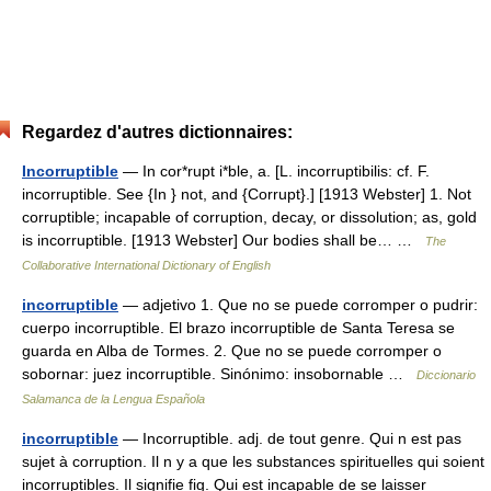
Regardez d'autres dictionnaires:
Incorruptible
— In cor*rupt i*ble, a. [L. incorruptibilis: cf. F.
incorruptible. See {In } not, and {Corrupt}.] [1913 Webster] 1. Not
corruptible; incapable of corruption, decay, or dissolution; as, gold
is incorruptible. [1913 Webster] Our bodies shall be… …
The
Collaborative International Dictionary of English
incorruptible
— adjetivo 1. Que no se puede corromper o pudrir:
cuerpo incorruptible. El brazo incorruptible de Santa Teresa se
guarda en Alba de Tormes. 2. Que no se puede corromper o
sobornar: juez incorruptible. Sinónimo: insobornable …
Diccionario
Salamanca de la Lengua Española
incorruptible
— Incorruptible. adj. de tout genre. Qui n est pas
sujet à corruption. Il n y a que les substances spirituelles qui soient
incorruptibles. Il signifie fig. Qui est incapable de se laisser