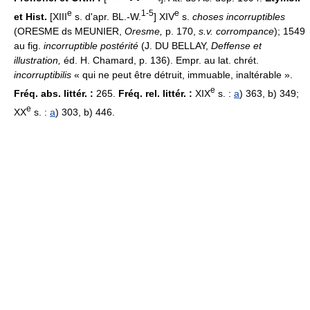
e
1-5
e
et Hist.
[XIII
s. d'apr. BL.-W.
] XIV
s.
choses incorruptibles
(ORESME ds MEUNIER,
Oresme,
p. 170,
s.v. corrompance
); 1549
au fig.
incorruptible postérité
(J. DU BELLAY,
Deffense et
illustration,
éd. H. Chamard, p. 136). Empr. au lat. chrét.
incorruptibilis
« qui ne peut être détruit, immuable, inaltérable ».
e
Fréq. abs. littér. :
265.
Fréq. rel. littér. :
XIX
s. :
a
) 363, b) 349;
e
XX
s. :
a
) 303, b) 446.