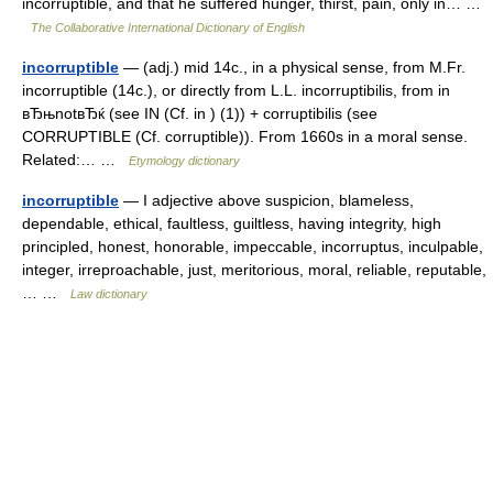
incorruptible, and that he suffered hunger, thirst, pain, only in… …
The Collaborative International Dictionary of English
incorruptible
— (adj.) mid 14c., in a physical sense, from M.Fr.
incorruptible (14c.), or directly from L.L. incorruptibilis, from in
вЂњnotвЂќ (see IN (Cf. in ) (1)) + corruptibilis (see
CORRUPTIBLE (Cf. corruptible)). From 1660s in a moral sense.
Related:… …
Etymology dictionary
incorruptible
— I adjective above suspicion, blameless,
dependable, ethical, faultless, guiltless, having integrity, high
principled, honest, honorable, impeccable, incorruptus, inculpable,
integer, irreproachable, just, meritorious, moral, reliable, reputable,
… …
Law dictionary