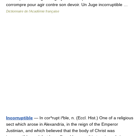
corrompre pour agir contre son devoir. Un Juge incorruptible …
Dictionnaire de l'Académie française
Incorruptible
— In cor*rupt i*ble, n. (Eccl. Hist.) One of a religious
sect which arose in Alexandria, in the reign of the Emperor
Justinian, and which believed that the body of Christ was