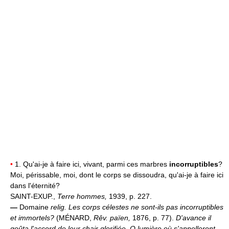
•
1. Qu'ai-je à faire ici, vivant, parmi ces marbres
incorruptibles
?
Moi, périssable, moi, dont le corps se dissoudra, qu'ai-je à faire ici
dans l'éternité?
SAINT-EXUP.,
Terre hommes,
1939, p. 227.
—
Domaine
relig.
Les corps célestes ne sont-ils pas incorruptibles
et immortels?
(MÉNARD,
Rêv. païen,
1876, p. 77).
D'avance il
goûta l'accord de leur chair glorifiée. O lumière où s'appelleront