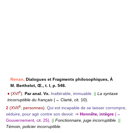
Renan,
Dialogues et Fragments philosophiques, À
M. Berthelot, Œ., t. I, p. 548.
e
♦
(XVI
).
Par anal. Vx.
Inaltérable, immuable.
||
La syntaxe
incorruptible du français
(→ Clarté, cit. 10).
e
2
(XVII
; personnes).
Qui est incapable de se laisser corrompre,
séduire, pour agir contre son devoir.
⇒
Honnête, intègre
(→
Gouvernement, cit. 25).
||
Fonctionnaire, juge incorruptible.
||
Témoin, policier incorruptible.