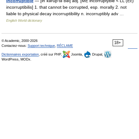
incorruptible
— [in΄kərup′tə bəl] adj. [ME incorruptyble < LL (Ec)
incorruptibilis] 1. that cannot be corrupted, esp. morally 2. not
liable to physical decay incorruptibility n. incorruptibly adv …
English World dictionary
© Academic, 2000-2026
18+
Contactez-nous:
Support technique
,
RÉCLAME
Dictionnaires exportation
, créé sur PHP,
Joomla,
Drupal,
WordPress, MODx.