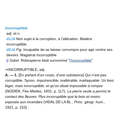
incorruptible
adj.
et
n.
d1./d
Non sujet à la corruption, à l'altération. Matière
incorruptible.
d2./d
Fig.
Incapable de se laisser corrompre pour agir contre ses
devoirs. Magistrat incorruptible.
||
Subst.
Robespierre était surnommé "
l'Incorruptible
".
⇒INCORRUPTIBLE, adj.
A. — 1.
[En parlant d'un corps, d'une substance] Qui n'est pas
corruptible. Synon.
imputrescible, inaltérable, inattaquable.
Un bois
léger, mais incorruptible, et qu'on disait impossible à rompre
(NODIER,
Fée Miettes,
1831, p. 117).
La pierre seule a permis le
contact des fleuves. Plus incorruptible que le bois et moins
exposée aux incendies
(VIDAL DE LA BL.,
Princ. géogr. hum.,
1921, p. 153) :